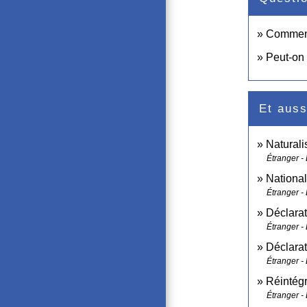
Comment 
Peut-on 
Et auss
Naturali
Étranger -
National
Étranger -
Déclarat
Étranger -
Déclarat
Étranger -
Réintégr
Étranger -