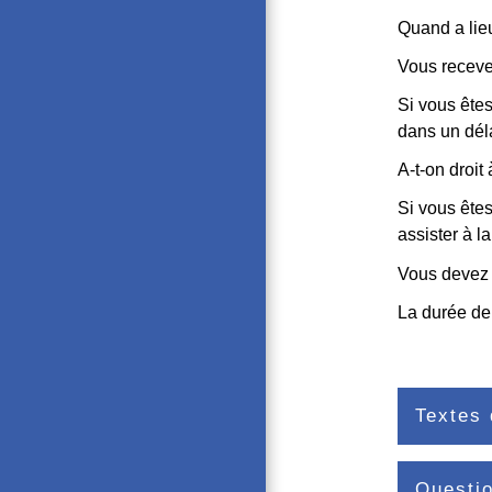
Quand a lie
Vous recevez
Si vous ête
dans un dél
A-t-on droit
Si vous êtes
assister à l
Vous devez p
La durée de
Textes 
Questi