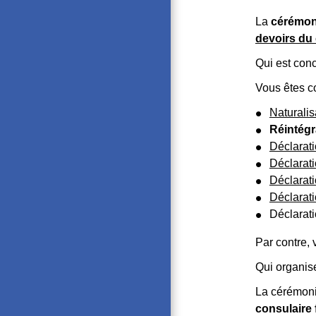
La
cérémoni
devoirs du 
Qui est con
Vous êtes c
Naturalis
Réintégr
Déclarati
Déclarati
Déclarati
Déclarati
Déclarati
Par contre, 
Qui organis
La cérémoni
consulaire 