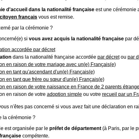
e d'accueil dans la nationalité française
est une cérémonie a
citoyen français
vous est remise.
cerné par la cérémonie ?
oncerné(e) si
vous avez acquis la nationalité française
par déc
ation accordée par décret
ation
dans la nationalité française accordée
par décret
ou
par d
on en raison de votre mariage avec un(e) Français(e)
on en tant qu'ascendant d'un(e) Français(e)
on en tant que frère ou sœur d'un(e) Français(e)
on en raison de votre naissance en France de 2 parents étrang
on en raison de votre
adoption simple
ou votre
recueil par un Fr
vous n'êtes pas concerné si vous avez fait une déclaration en r
e la cérémonie ?
e est organisée par le
préfet de département
(à Paris, par le p
française
compétente.