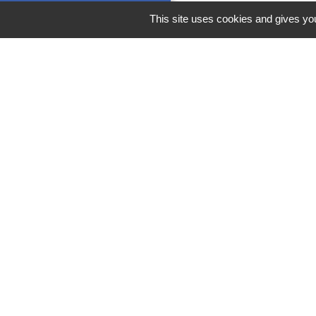
This site uses cookies and gives you
M