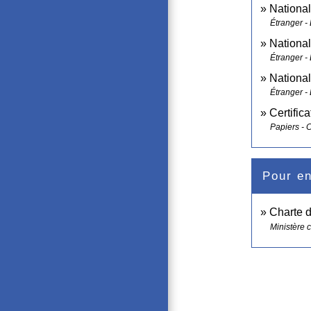
National
Étranger -
National
Étranger -
National
Étranger -
Certific
Papiers - 
Pour en
Charte d
Ministère c