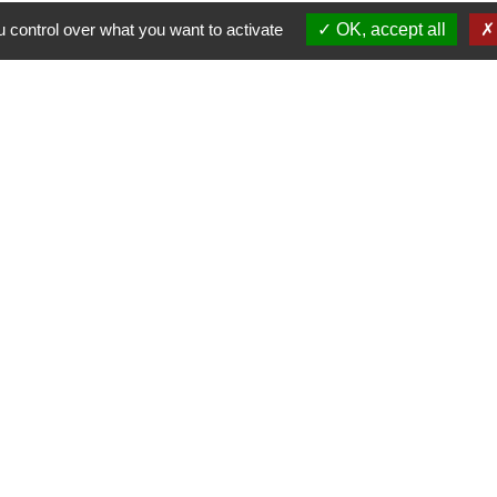
 control over what you want to activate
OK, accept all
Contacts
Commune de Pullay
2 rue des Rossignols
27130 Pullay - FRANCE
+33 2 32 32 18 58
Site internet :
www.pullay.fr
entions légales
-
Politique de confidentialité
-
Accessibilité
-