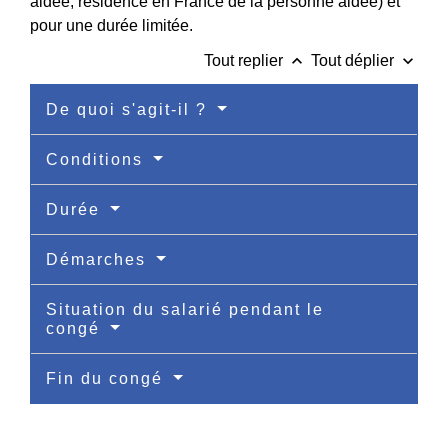
aidée, résidence en France de la personne aidée) et
pour une durée limitée.
keyboard_arrow_up
keyboard_arrow_down
Tout replier
Tout déplier
De quoi s'agit-il ?
Conditions
Durée
Démarches
Situation du salarié pendant le
congé
Fin du congé