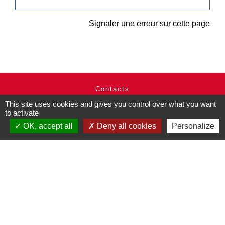
Signaler une erreur sur cette page
Contacts
Commune de Pullay
This site uses cookies and gives you control over what you want
to activate
2 rue des Rossignols
27130 Pullay - FRANCE
OK, accept all
Deny all cookies
Personalize
+33 2 32 32 18 58
Site internet :
www.pullay.fr
Mentions légales
-
Politique de confidentialité
-