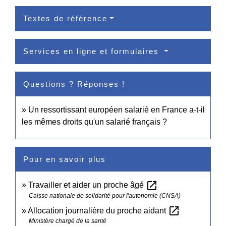
Textes de référence
Services en ligne et formulaires
Questions ? Réponses !
Un ressortissant européen salarié en France a-t-il
les mêmes droits qu'un salarié français ?
Pour en savoir plus
open_in_new
Travailler et aider un proche âgé
Caisse nationale de solidarité pour l'autonomie (CNSA)
open_in_new
Allocation journalière du proche aidant
Ministère chargé de la santé