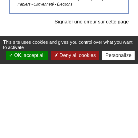
Papiers - Citoyenneté - Élections
Signaler une erreur sur cette page
This site uses cookies and gives you control over what you want
to activate
OK, accept all
Deny all cookies
Personalize
Contacts
Commune de Pullay
2 rue des Rossignols
27130 Pullay - FRANCE
+33 2 32 32 18 58
Site internet :
www.pullay.fr