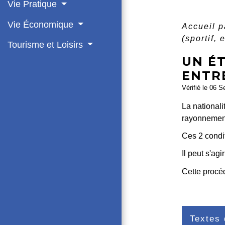
Vie Pratique
Vie Économique
Accueil p
(sportif,
Tourisme et Loisirs
UN É
ENTR
Vérifié le 06 S
La nationali
rayonnement 
Ces 2 condi
Il peut s'ag
Cette procé
Textes 