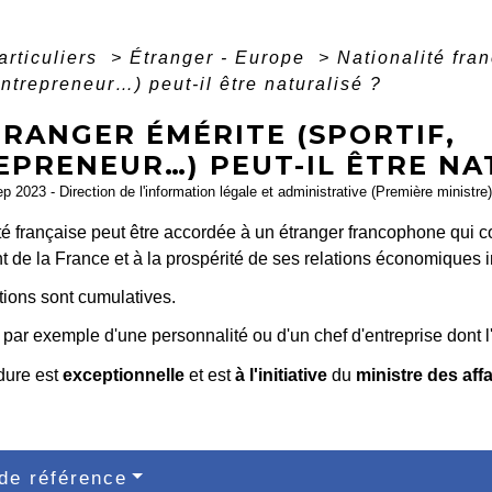
articuliers
>
Étranger - Europe
>
Nationalité fra
 entrepreneur…) peut-il être naturalisé ?
TRANGER ÉMÉRITE (SPORTIF,
EPRENEUR…) PEUT-IL ÊTRE NA
ep 2023 - Direction de l'information légale et administrative (Première ministre)
té française peut être accordée à un étranger francophone qui c
de la France et à la prospérité de ses relations économiques i
tions sont cumulatives.
ir par exemple d'une personnalité ou d'un chef d'entreprise dont
dure est
exceptionnelle
et est
à l'initiative
du
ministre des aff
de référence