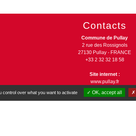
Contacts
Commune de Pullay
2 rue des Rossignols
27130 Pullay - FRANCE
+33 2 32 32 18 58
Site internet :
www.pullay.fr
 control over what you want to activate
OK, accept all
entions légales
-
Politique de confidentialité
-
Accessibilité
-