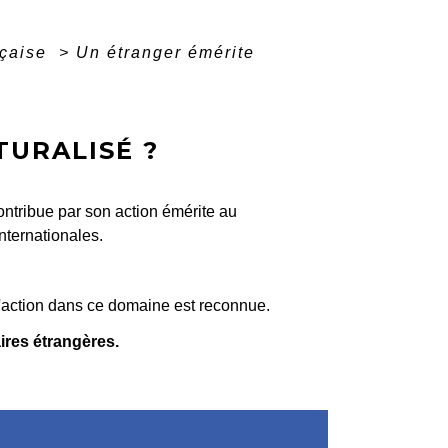
nçaise
>
Un étranger émérite
TURALISÉ ?
ontribue par son action émérite au
nternationales.
 l'action dans ce domaine est reconnue.
aires étrangères.