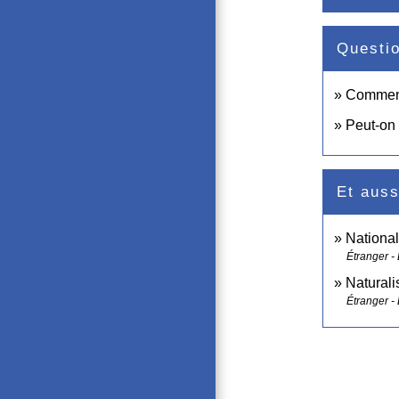
Questi
Comment 
Peut-on 
Et auss
National
Étranger -
Naturali
Étranger -