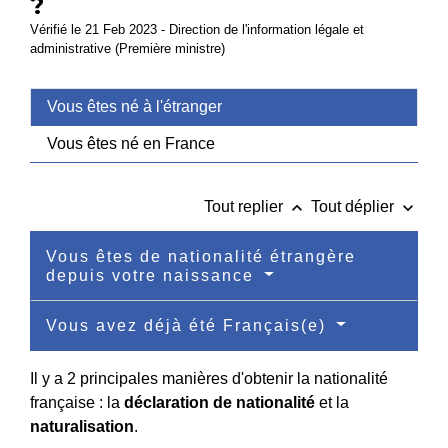
?
Vérifié le 21 Feb 2023 - Direction de l'information légale et
administrative (Première ministre)
Vous êtes né à l'étranger
Vous êtes né en France
keyboard_arrow_up
keyboard_arrow_down
Tout replier
Tout déplier
Vous êtes de nationalité étrangère
depuis votre naissance
Vous avez déjà été Français(e)
Il y a 2 principales manières d'obtenir la nationalité
française : la
déclaration de nationalité
et la
naturalisation
.