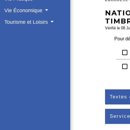
Vie Économique
NATI
TIMBR
Tourisme et Loisirs
Vérifié le 08 J
Pour dé
check_box_outline_blank
check_box_outline_blank
Textes 
Service