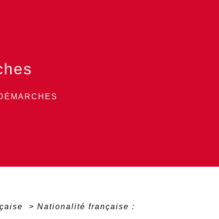
ches
 DÉMARCHES
nçaise
>
Nationalité française :