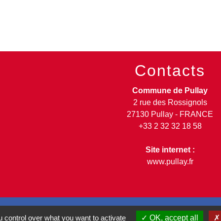
Contacts
Commune de Pullay
2 rue des Rossignols
27130 Pullay - FRANCE
+33 2 32 32 18 58
Site internet :
www.pullay.fr
 control over what you want to activate
OK, accept all