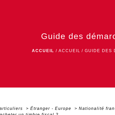
Guide des démar
ACCUEIL
/
ACCUEIL
/
GUIDE DES
articuliers
>
Étranger - Europe
>
Nationalité fra
cheter un timbre fiscal ?