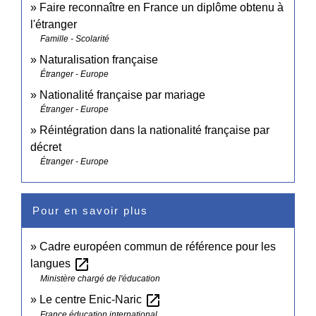
Faire reconnaître en France un diplôme obtenu à
l'étranger
Famille - Scolarité
Naturalisation française
Étranger - Europe
Nationalité française par mariage
Étranger - Europe
Réintégration dans la nationalité française par
décret
Étranger - Europe
Pour en savoir plus
Cadre européen commun de référence pour les
open_in_new
langues
Ministère chargé de l'éducation
open_in_new
Le centre Enic-Naric
France éducation international