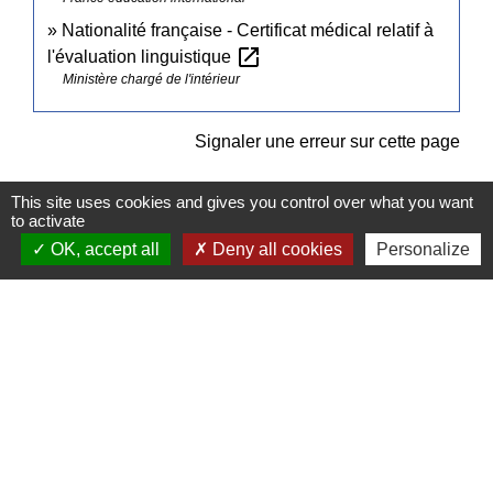
Nationalité française - Certificat médical relatif à
open_in_new
l'évaluation linguistique
Ministère chargé de l'intérieur
Signaler une erreur sur cette page
This site uses cookies and gives you control over what you want
to activate
OK, accept all
Deny all cookies
Personalize
Contacts
Commune de Pullay
2 rue des Rossignols
27130 Pullay - FRANCE
+33 2 32 32 18 58
Site internet :
www.pullay.fr