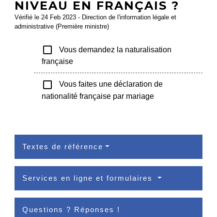
NIVEAU EN FRANÇAIS ?
Vérifié le 24 Feb 2023 - Direction de l'information légale et
administrative (Première ministre)
check_box_outline_blank
Vous demandez la naturalisation
française
check_box_outline_blank
Vous faites une déclaration de
nationalité française par mariage
Textes de référence
Services en ligne et formulaires
Questions ? Réponses !