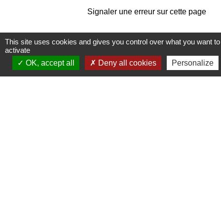
Signaler une erreur sur cette page
This site uses cookies and gives you control over what you want to
activate
OK, accept all
Deny all cookies
Personalize
Contacts
Commune de Pullay
2 rue des Rossignols
27130 Pullay - FRANCE
+33 2 32 32 18 58
Site internet :
www.pullay.fr
Mentions légales
-
Politique de confidentialité
-
Accessibilité
-
Plan du site
-
Gestion des cookies