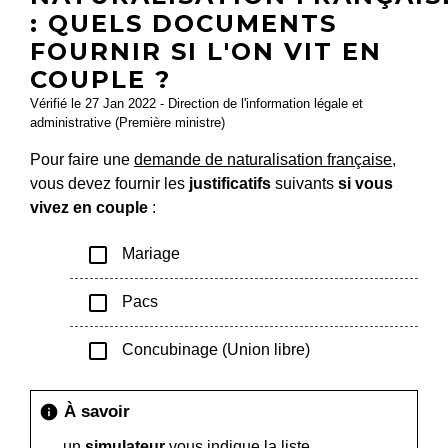
: QUELS DOCUMENTS
FOURNIR SI L'ON VIT EN
COUPLE ?
Vérifié le 27 Jan 2022 - Direction de l'information légale et
administrative (Première ministre)
Pour faire une
demande de naturalisation française
,
vous devez fournir les
justificatifs
suivants
si vous
vivez en couple
:
check_box_outline_blank
Mariage
check_box_outline_blank
Pacs
check_box_outline_blank
Concubinage (Union libre)
À savoir
info
un
simulateur
vous indique la liste