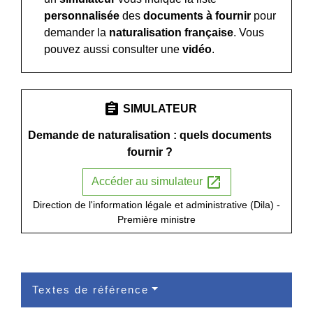
personnalisée
des
documents à fournir
pour
demander la
naturalisation française
. Vous
pouvez aussi consulter une
vidéo
.
assignment
SIMULATEUR
Demande de naturalisation : quels documents
fournir ?
open_in_new
Accéder au simulateur
Direction de l'information légale et administrative (Dila) -
Première ministre
Textes de référence