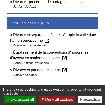
Divorce : procédure de partage des biens
Famille - Scolarité
Pour en savoir plus
Divorce et séparation légale - Couple installé dans
open_in_new
l'Union européenne
Commission européenne
Établissement de la conventions d'honoraires
open_in_new
d'avocat en matière de divorce
Conseil national des barreaux
open_in_new
Divorce et partage des biens
Notaires de France
Signaler une erreur sur cette page
This site uses cookies and gives you control over what you want
to activate
OK, accept all
Deny all cookies
Personalize