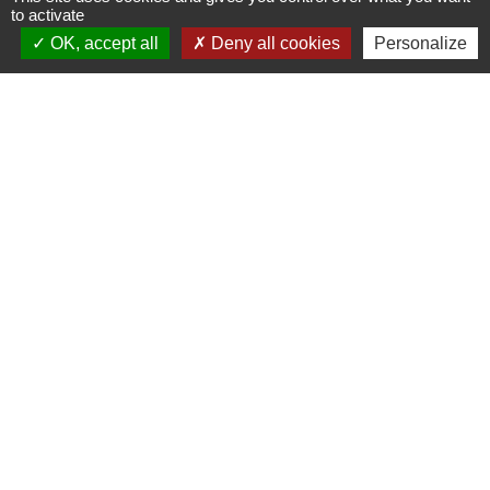
Signaler une erreur sur cette page
to activate
OK, accept all
Deny all cookies
Personalize
Contacts
Commune de Pullay
2 rue des Rossignols
27130 Pullay - FRANCE
+33 2 32 32 18 58
Site internet :
www.pullay.fr
Mentions légales
-
Politique de confidentialité
-
Accessibilité
-
Plan du site
-
Gestion des cookies