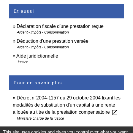
Et aussi
Déclaration fiscale d'une prestation reçue
Argent - Impôts - Consommation
Déduction d'une prestation versée
Argent - Impôts - Consommation
Aide juridictionnelle
Justice
Pour en savoir plus
Décret n°2004-1157 du 29 octobre 2004 fixant les
modalités de substitution d'un capital à une rente
open_in_new
allouée au titre de la prestation compensatoire
Ministère chargé de la justice
This site uses cookies and gives you control over what you want