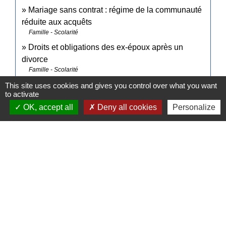
Mariage sans contrat : régime de la communauté
réduite aux acquêts
Famille - Scolarité
Droits et obligations des ex-époux après un
divorce
Famille - Scolarité
This site uses cookies and gives you control over what you want
to activate
Et aussi
OK, accept all
Deny all cookies
Personalize
Procédure de partage
Famille - Scolarité
Signaler une erreur sur cette page