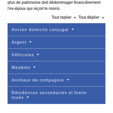
plus de patrimoine doit dédommager financièrement
l'ex-époux qui reçoit le moins.
keyboard_arrow_up
keyboard_arrow_down
Tout replier
Tout déplier
Ancien domicile conjugal
Argent
Véhicules
Meubles
Animaux de compagnie
Résidences secondaires et biens
loués