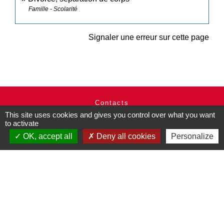
Famille - Scolarité
Signaler une erreur sur cette page
Contacts
This site uses cookies and gives you control over what you want
Commune de Pullay
to activate
2 rue des Rossignols
27130 Pullay - FRANCE
OK, accept all
Deny all cookies
Personalize
+33 2 32 32 18 58
Site internet :
www.pullay.fr