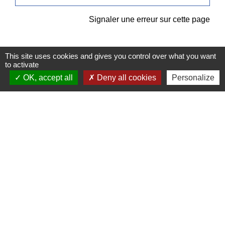
Signaler une erreur sur cette page
This site uses cookies and gives you control over what you want
to activate
OK, accept all
Deny all cookies
Personalize
Contacts
Commune de Pullay
2 rue des Rossignols
27130 Pullay - FRANCE
+33 2 32 32 18 58
Site internet :
www.pullay.fr
Mentions légales
-
Politique de confidentialité
-