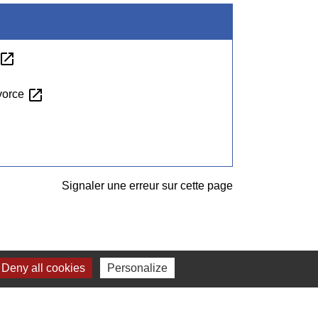
open_in_new
open_in_new
ivorce
Signaler une erreur sur cette page
Deny all cookies
Personalize