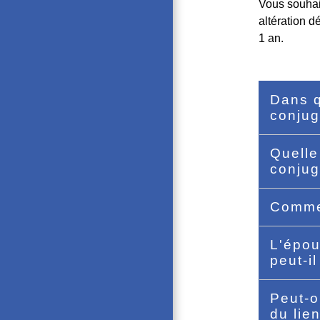
Vous souhai
altération d
1 an.
Dans q
conjug
Quelle
conjug
Commen
L'épou
peut-i
Peut-o
du lie