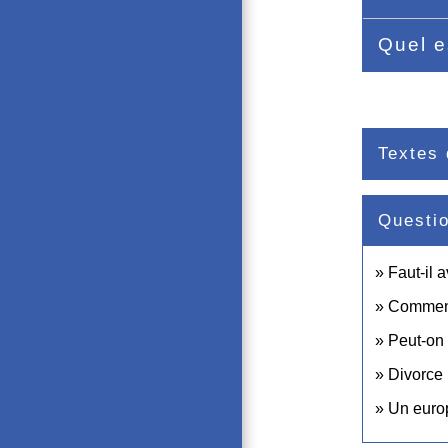
Quel e
Textes 
Questi
Faut-il 
Comment 
Peut-on 
Divorce 
Un europ