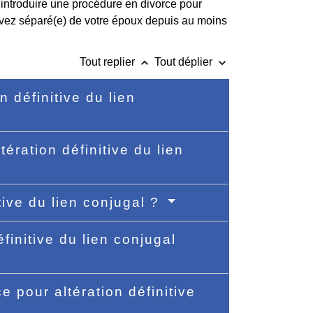
introduire une procédure en divorce pour
 vivez séparé(e) de votre époux depuis au moins
keyboard_arrow_up
keyboard_arrow_down
Tout replier
Tout déplier
 définitive du lien
ération définitive du lien
tive du lien conjugal ?
finitive du lien conjugal
 pour altération définitive