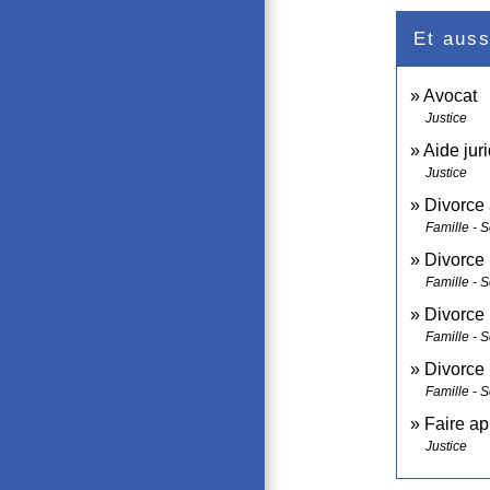
Et auss
Avocat
Justice
Aide juri
Justice
Divorce 
Famille - S
Divorce 
Famille - S
Divorce
Famille - S
Divorce 
Famille - S
Faire ap
Justice