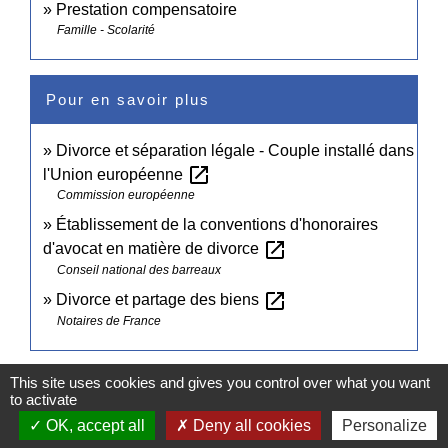
Prestation compensatoire
Famille - Scolarité
Pour en savoir plus
Divorce et séparation légale - Couple installé dans
open_in_new
l'Union européenne
Commission européenne
Établissement de la conventions d'honoraires
open_in_new
d'avocat en matière de divorce
Conseil national des barreaux
open_in_new
Divorce et partage des biens
Notaires de France
Signaler une erreur sur cette page
This site uses cookies and gives you control over what you want
to activate
OK, accept all
Deny all cookies
Personalize