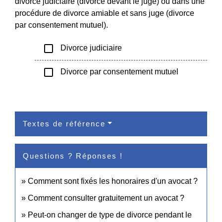
divorce judiciaire (divorce devant le juge) ou dans une
procédure de divorce amiable et sans juge (divorce
par consentement mutuel).
check_box_outline_blank
Divorce judiciaire
check_box_outline_blank
Divorce par consentement mutuel
Textes de référence
Questions ? Réponses !
Comment sont fixés les honoraires d'un avocat ?
Comment consulter gratuitement un avocat ?
Peut-on changer de type de divorce pendant le