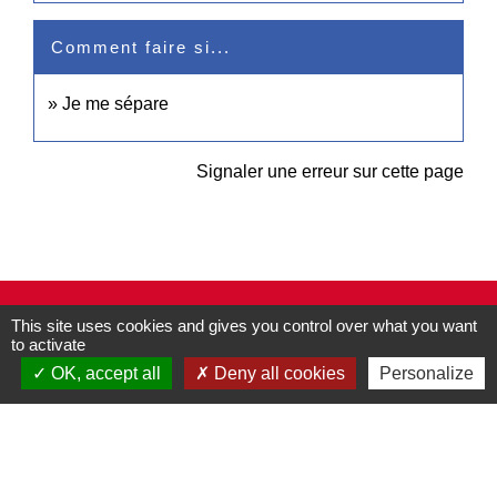
Comment faire si...
Je me sépare
Signaler une erreur sur cette page
Contacts
This site uses cookies and gives you control over what you want
to activate
Commune de Pullay
2 rue des Rossignols
OK, accept all
Deny all cookies
Personalize
27130 Pullay - FRANCE
+33 2 32 32 18 58
Site internet :
www.pullay.fr