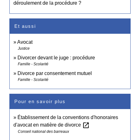
déroulement de la procédure ?
Et aussi
Avocat
Justice
Divorcer devant le juge : procédure
Famille - Scolarité
Divorce par consentement mutuel
Famille - Scolarité
Pour en savoir plus
Établissement de la conventions d'honoraires
open_in_new
d'avocat en matière de divorce
Conseil national des barreaux