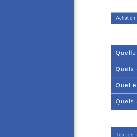
Achat en
Quelle
Quels 
Quel e
Quels 
Textes 