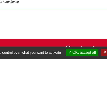
on européenne
Contacts
 control over what you want to activate
OK, accept all
Commune de Pullay
2 rue des Rossignols
27130 Pullay - FRANCE
+33 2 32 32 18 58
Site internet :
www.pullay.fr