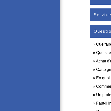
Service
Questi
Que fair
Quels re
Achat d'
Carte gr
En quoi 
Comment
Un profe
Faut-il 