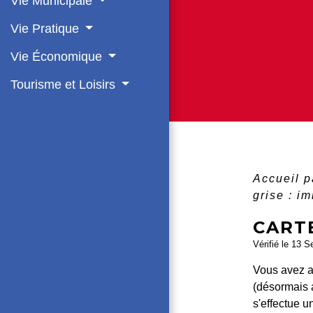
Vie Municipale
Vie Pratique
Vie Économique
Tourisme et Loisirs
Accueil p
grise : i
CARTE
Vérifié le 13 S
Vous avez ac
(désormais
s'effectue un