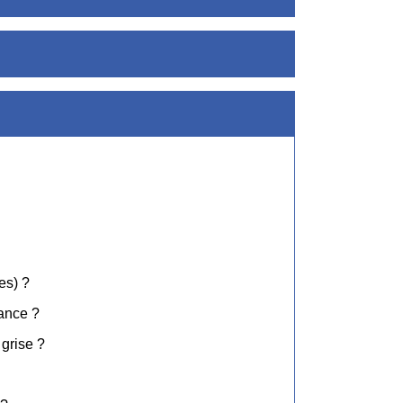
es) ?
ance ?
grise ?