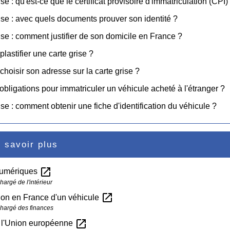
se : qu'est-ce que le certificat provisoire d'immatriculation (CPI)
ise : avec quels documents prouver son identité ?
ise : comment justifier de son domicile en France ?
plastifier une carte grise ?
choisir son adresse sur la carte grise ?
obligations pour immatriculer un véhicule acheté à l'étranger ?
ise : comment obtenir une fiche d'identification du véhicule ?
 savoir plus
open_in_new
numériques
hargé de l'intérieur
open_in_new
ion en France d'un véhicule
chargé des finances
open_in_new
 l'Union européenne