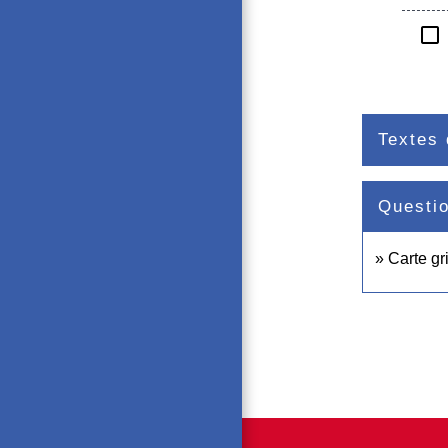
check_box_outline_blank
Textes 
Questi
Carte gr