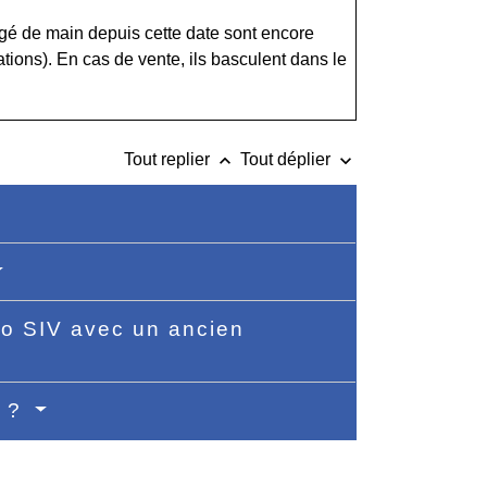
ngé de main depuis cette date sont encore
tions). En cas de vente, ils basculent dans le
keyboard_arrow_up
keyboard_arrow_down
Tout replier
Tout déplier
o SIV avec un ancien
V ?