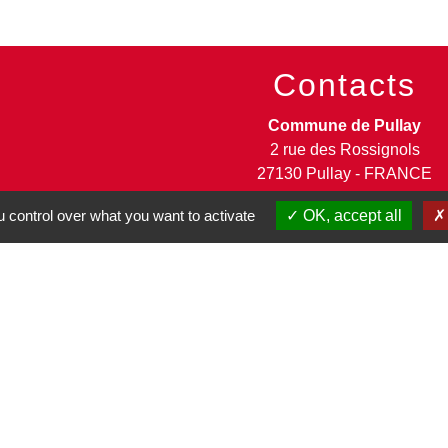
Contacts
Commune de Pullay
2 rue des Rossignols
27130 Pullay - FRANCE
+33 2 32 32 18 58
 control over what you want to activate
OK, accept all
Site internet :
www.pullay.fr
entions légales
-
Politique de confidentialité
-
Accessibilité
-