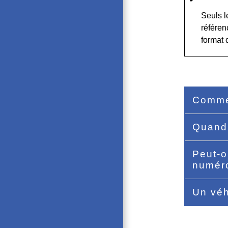
Seuls l
référen
format 
Comme
Quand 
Peut-o
numér
Un véh