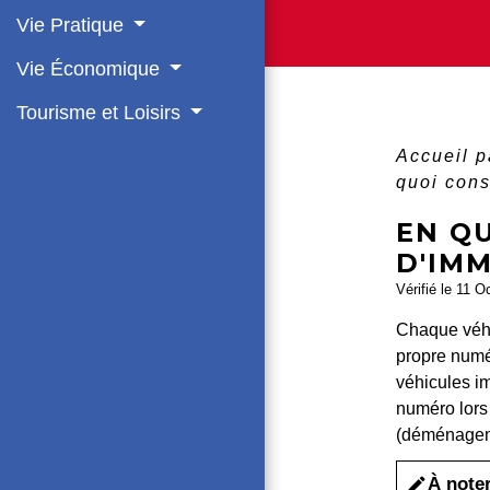
Vie Pratique
Vie Économique
Tourisme et Loisirs
Accueil p
quoi cons
EN QU
D'IMM
Vérifié le 11 O
Chaque véhi
propre numé
véhicules im
numéro lors
(déménageme
À note
edit