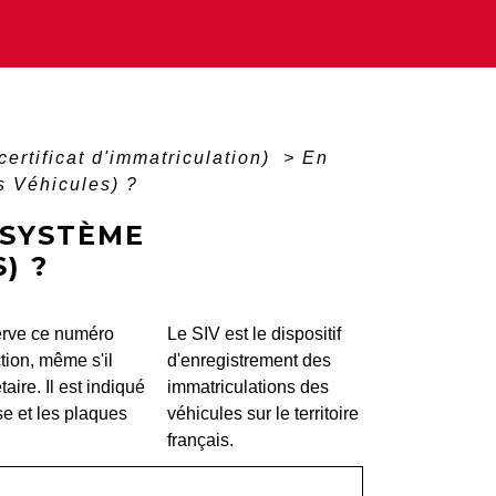
certificat d'immatriculation)
>
En
s Véhicules) ?
(SYSTÈME
) ?
erve ce numéro
Le SIV est le dispositif
tion, même s'il
d'enregistrement des
aire. Il est indiqué
immatriculations des
ise et les plaques
véhicules sur le territoire
français.