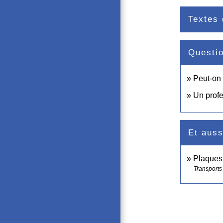
Textes 
Questi
Peut-on 
Un profe
Et auss
Plaques 
Transports 