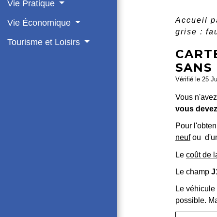
Vie Pratique
Accueil p
Vie Économique
grise : f
Tourisme et Loisirs
CARTE
SANS 
Vérifié le 25 J
Vous n'avez 
vous devez 
Pour l'obte
neuf
ou d'u
Le
coût de l
Le champ
J
Le véhicule 
possible. Ma