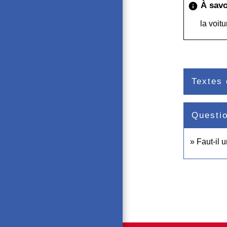
À savo
info
la voitu
Textes 
Questi
Faut-il 