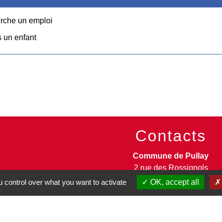
erche un emploi
s un enfant
Contacts
Commune de Pullay
2 rue des Rossignols
27130 Pullay - FRANCE
 control over what you want to activate
OK, accept all
+33 2 32 32 18 58
Site internet :