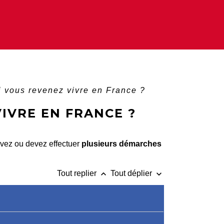
i vous revenez vivre en France ?
IVRE EN FRANCE ?
ouvez ou devez effectuer
plusieurs démarches
keyboard_arrow_up
keyboard_arrow_down
Tout replier
Tout déplier