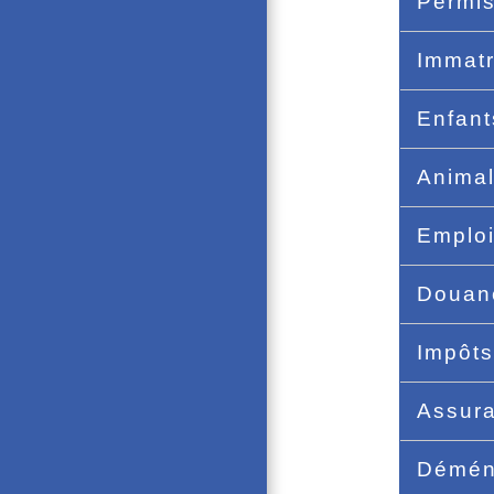
Permis
Immatr
Enfan
Anima
Emploi
Doua
Impôt
Assur
Démé