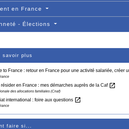
ent en France
nneté - Élections
 savoir plus
to France : retour en France pour une activité salariée, créer une
France
open_in_new
 résider en France : mes démarches auprès de la Caf
ionale des allocations familiales (Cnaf)
open_in_new
iat international : foire aux questions
France
 faire si...