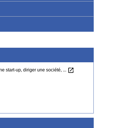
open_in_new
 start-up, diriger une société, ...