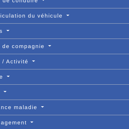
 de conduire
iculation du véhicule
ts
l de compagnie
 / Activité
ne
s
ance maladie
nagement