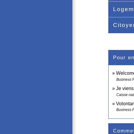
Logem
Citoye
Pour en
Welcome 
Business 
Je viens
Caisse nat
Volontar
Business 
Comment