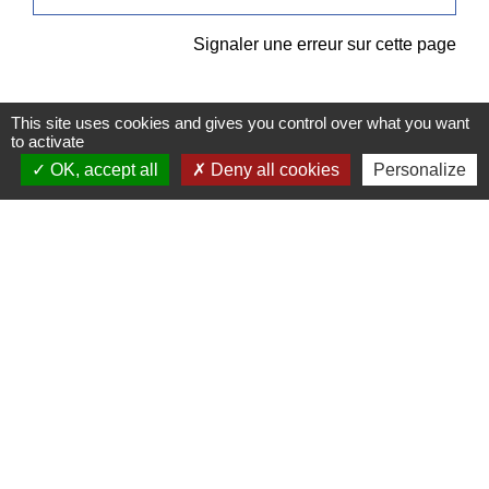
Signaler une erreur sur cette page
This site uses cookies and gives you control over what you want
to activate
OK, accept all
Deny all cookies
Personalize
Contacts
Commune de Pullay
2 rue des Rossignols
27130 Pullay - FRANCE
+33 2 32 32 18 58
Site internet :
www.pullay.fr
Mentions légales
-
Politique de confidentialité
-