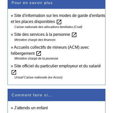
Pour en savoir plus
Site d'information sur les modes de garde d'enfants
open_in_new
et les places disponibles
Caisse nationale des allocations familiales (Cnaf)
open_in_new
Site des services à la personne
Ministère chargé des finances
Accueils collectifs de mineurs (ACM) avec
open_in_new
hébergement
Ministère chargé de la jeunesse
Site officiel du particulier employeur et du salarié
open_in_new
Urssaf Caisse nationale (ex-Acoss)
Comment faire si...
J'attends un enfant