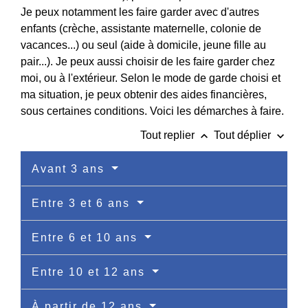
Je peux notamment les faire garder avec d'autres
enfants (crèche, assistante maternelle, colonie de
vacances...) ou seul (aide à domicile, jeune fille au
pair...). Je peux aussi choisir de les faire garder chez
moi, ou à l'extérieur. Selon le mode de garde choisi et
ma situation, je peux obtenir des aides financières,
sous certaines conditions. Voici les démarches à faire.
keyboard_arrow_up
keyboard_arrow_down
Tout replier
Tout déplier
Avant 3 ans
Entre 3 et 6 ans
Entre 6 et 10 ans
Entre 10 et 12 ans
À partir de 12 ans