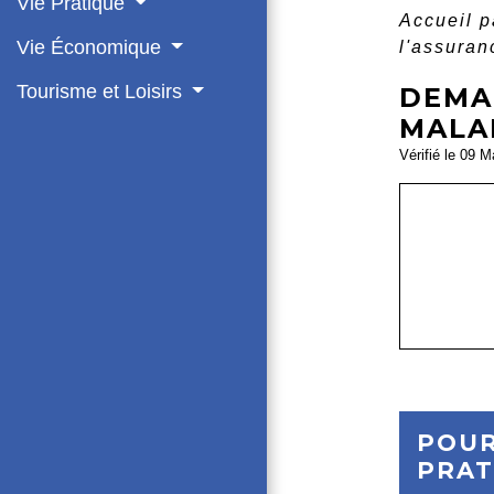
Vie Pratique
Accueil p
Vie Économique
l'assuran
Tourisme et Loisirs
DEMA
MALAD
Vérifié le 09 M
POUR
PRAT