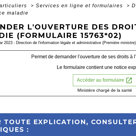
articuliers
>
Services en ligne et formulaires
>
D
ce maladie
NDER L'OUVERTURE DES DROIT
IE (FORMULAIRE 15763*02)
ar 2023 - Direction de l'information légale et administrative (Première ministre)
Permet de demander l'ouverture de ses droits à 
Le formulaire contient une notice expl
open_in_new
Accéder au formulaire
Ministère chargé de la santé
 TOUTE EXPLICATION, CONSULTER
IQUES :