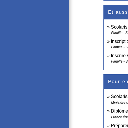
Et auss
Scolaris
Famille - S
Inscript
Famille - S
Inscrire
Famille - S
Pour en
Scolaris
Ministère 
Diplôme 
France édu
Préparer