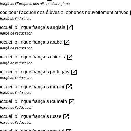
chargé de l'Europe et des affaires étrangères
op
es pour l'accueil des élèves allophones nouvellement arrivés
chargé de l'éducation
open_in_new
'accueil bilingue français anglais
chargé de l'éducation
open_in_new
'accueil bilingue français arabe
chargé de l'éducation
open_in_new
'accueil bilingue français chinois
chargé de l'éducation
open_in_new
'accueil bilingue français portugais
chargé de l'éducation
open_in_new
'accueil bilingue français romani
chargé de l'éducation
open_in_new
'accueil bilingue français roumain
chargé de l'éducation
open_in_new
'accueil bilingue français russe
chargé de l'éducation