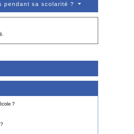
s pendant sa scolarité ?
é.
école ?
 ?