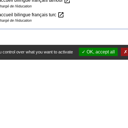
open_in_new
'accueil bilingue français tamoul
chargé de l'éducation
open_in_new
'accueil bilingue français turc
chargé de l'éducation
 control over what you want to activate
OK, accept all
Contacts
Commune de Pullay
2 rue des Rossignols
27130 Pullay - FRANCE
+33 2 32 32 18 58
Site internet :