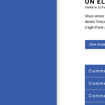
UN É
Vérifié le 22 F
Vous venez d
devez l'insc
s'agit d'une
1ère insta
Commen
Commen
Commen