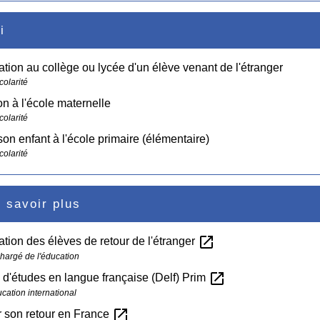
i
ation au collège ou lycée d'un élève venant de l'étranger
colarité
ion à l'école maternelle
colarité
 son enfant à l'école primaire (élémentaire)
colarité
 savoir plus
open_in_new
ation des élèves de retour de l'étranger
chargé de l'éducation
open_in_new
d'études en langue française (Delf) Prim
cation international
open_in_new
 son retour en France