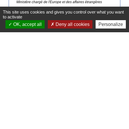
Ministère chargé de l'Europe et des affaires étrangères
This site uses cookies and gives you control over what you want
to activate
Signaler une erreur sur cette page
OK, accept all
Deny all cookies
Personalize
Contacts
Commune de Pullay
2 rue des Rossignols
27130 Pullay - FRANCE
+33 2 32 32 18 58
Site internet :
www.pullay.fr