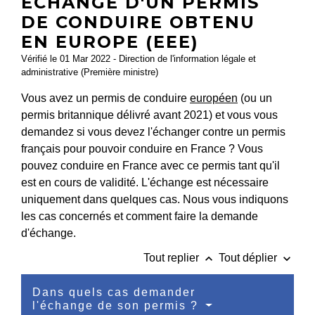
ÉCHANGE D'UN PERMIS
DE CONDUIRE OBTENU
EN EUROPE (EEE)
Vérifié le 01 Mar 2022 - Direction de l'information légale et
administrative (Première ministre)
Vous avez un permis de conduire
européen
(ou un
permis britannique délivré avant 2021) et vous vous
demandez si vous devez l'échanger contre un permis
français pour pouvoir conduire en France ? Vous
pouvez conduire en France avec ce permis tant qu'il
est en cours de validité. L'échange est nécessaire
uniquement dans quelques cas. Nous vous indiquons
les cas concernés et comment faire la demande
d'échange.
keyboard_arrow_up
keyboard_arrow_down
Tout replier
Tout déplier
Dans quels cas demander
l'échange de son permis ?