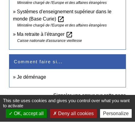
Ministère chargé de l'Europe et des affaires étrangères
Systèmes d'enseignement supérieur dans le
open_in_new
monde (Base Curie)
Ministère chargé de l'Europe et des affaires étrangères
open_in_new
Ma retraite à l'étranger
Caisse nationale d'assurance vieillesse
Comment faire si...
Je déménage
Signaler une erreur sur cette page
This site uses cookies and gives you control over what you want
to activate
OK, accept all
Deny all cookies
Personalize
Contacts