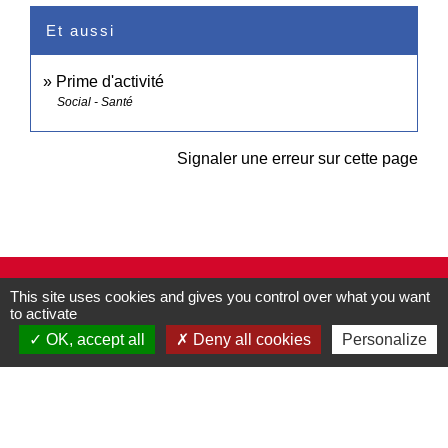
Et aussi
Prime d'activité
Social - Santé
Signaler une erreur sur cette page
Contacts
This site uses cookies and gives you control over what you want
to activate
Commune de Pullay
2 rue des Rossignols
OK, accept all
Deny all cookies
Personalize
27130 Pullay - FRANCE
+33 2 32 32 18 58
Site internet :
www.pullay.fr