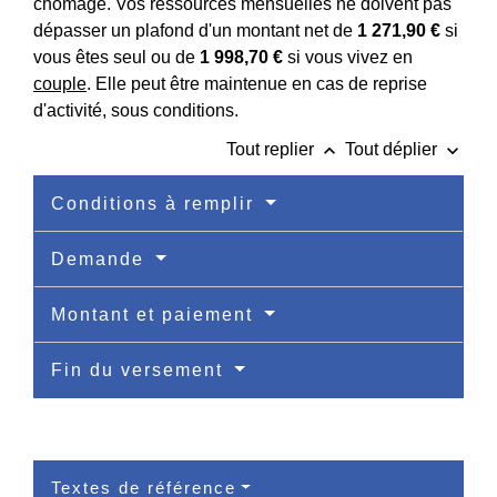
chômage. Vos ressources mensuelles ne doivent pas
dépasser un plafond d'un montant net de
1 271,90 €
si
vous êtes seul ou de
1 998,70 €
si vous vivez en
couple
. Elle peut être maintenue en cas de reprise
d'activité, sous conditions.
keyboard_arrow_up
keyboard_arrow_down
Tout replier
Tout déplier
Conditions à remplir
Demande
Montant et paiement
Fin du versement
Textes de référence