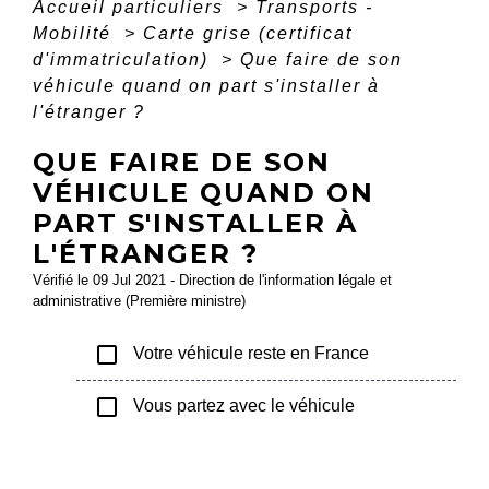
Accueil particuliers
>
Transports -
Mobilité
>
Carte grise (certificat
d'immatriculation)
>
Que faire de son
véhicule quand on part s'installer à
l'étranger ?
QUE FAIRE DE SON
VÉHICULE QUAND ON
PART S'INSTALLER À
L'ÉTRANGER ?
Vérifié le 09 Jul 2021 - Direction de l'information légale et
administrative (Première ministre)
check_box_outline_blank
Votre véhicule reste en France
check_box_outline_blank
Vous partez avec le véhicule