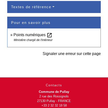
Textes de référence
Pour en savoir plus
open_in_new
Points numériques
Ministère chargé de l'intérieur
Signaler une erreur sur cette page
Contacts
Commune de Pullay
2 rue des Rossignols
27130 Pullay - FRANCE
+33 2 32 32 18 58