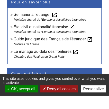
Pour en savoir plus
open_in_new
Se marier à l'étranger
Ministère chargé de l'Europe et des affaires étrangères
open_in_new
État civil et nationalité française
Ministère chargé de l'Europe et des affaires étrangères
open_in_new
Guide juridique des Français de l'étranger
Notaires de France
open_in_new
Le mariage au-delà des frontières
Chambre des Notaires du Grand Paris
Comment faire si...
This site uses cookies and gives you control over what you want
to activate
Je pars vivre à l'étranger
OK, accept all
Deny all cookies
Personalize
Signaler une erreur sur cette page