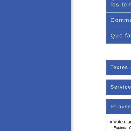
les te
Commen
Que fa
Textes 
Service
Et auss
Vote d'u
Papiers - 