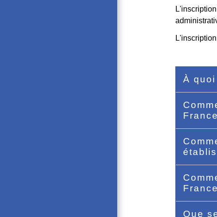
L'inscriptio
administrati
L'inscriptio
À quoi
Commen
Franc
Commen
établi
Commen
Franc
Que se