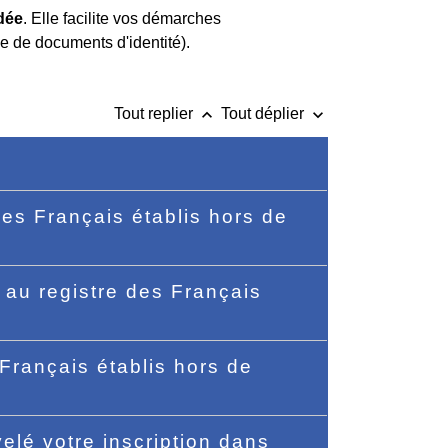
dée
. Elle facilite vos démarches
de de documents d'identité).
keyboard_arrow_up
keyboard_arrow_down
Tout replier
Tout déplier
des Français établis hors de
 au registre des Français
Français établis hors de
elé votre inscription dans