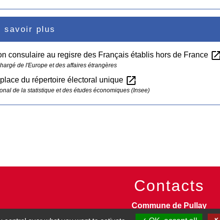
 savoir plus
open_in_n
ion consulaire au regisre des Français établis hors de France
chargé de l'Europe et des affaires étrangères
open_in_new
place du répertoire électoral unique
tional de la statistique et des études économiques (Insee)
Contacts
Commune de Pullay
2 rue des Rossignols