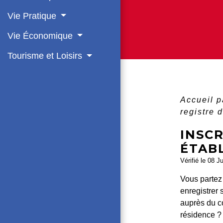
Vie Pratique
Vie Économique
Tourisme et Loisirs
Accueil p
registre 
INSCR
ÉTAB
Vérifié le 08 J
Vous partez 
enregistrer 
auprès du c
résidence ?