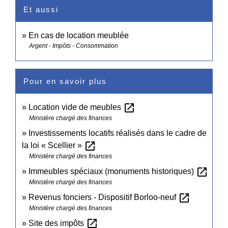
Et aussi
En cas de location meublée
Argent - Impôts - Consommation
Pour en savoir plus
open_in_new
Location vide de meubles
Ministère chargé des finances
Investissements locatifs réalisés dans le cadre de
open_in_new
la loi « Scellier »
Ministère chargé des finances
open_in_new
Immeubles spéciaux (monuments historiques)
Ministère chargé des finances
open_in_new
Revenus fonciers - Dispositif Borloo-neuf
Ministère chargé des finances
open_in_new
Site des impôts