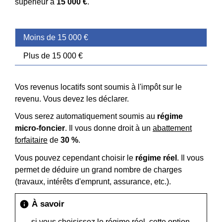
supérieur à
15 000 €
.
Moins de 15 000 €
Plus de 15 000 €
Vos revenus locatifs sont soumis à l'impôt sur le
revenu. Vous devez les déclarer.
Vous serez automatiquement soumis au
régime
micro-foncier
. Il vous donne droit à un
abattement
forfaitaire
de
30 %
.
Vous pouvez cependant choisir le
régime réel
. Il vous
permet de déduire un grand nombre de charges
(travaux, intérêts d'emprunt, assurance, etc.).
À savoir
info
si vous choisissez le régime réel, cette option