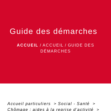
menu
Guide des démarches
ACCUEIL
/
ACCUEIL
/
GUIDE DES
DÉMARCHES
Accueil particuliers
>
Social - Santé
>
Chômage : aides à la reprise d'activité
>