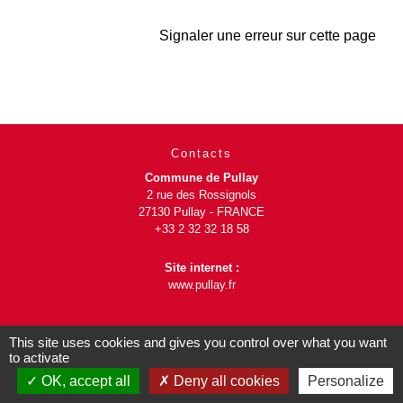
Signaler une erreur sur cette page
Contacts
Commune de Pullay
2 rue des Rossignols
27130 Pullay - FRANCE
+33 2 32 32 18 58
Site internet :
www.pullay.fr
This site uses cookies and gives you control over what you want
to activate
OK, accept all
Deny all cookies
Personalize
Mentions légales
-
Politique de confidentialité
-