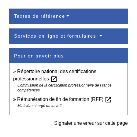
Textes de référence
Services en ligne et formulaires
Pour en savoir plus
Répertoire national des certifications
open_in_new
professionnelles
Commission de la certification professionnelle de France
compétences
open_in_new
Rémunération de fin de formation (RFF)
Ministère chargé du travail
Signaler une erreur sur cette page