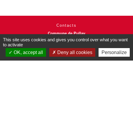
Contacts
Commune de Pullay
2 rue des Rossignols
This site uses cookies and gives you control over what you want
to activate
27130 Pullay - FRANCE
+33 2 32 32 18 58
OK, accept all
Deny all cookies
Personalize
Site internet :
www.pullay.fr
Mentions légales
-
Politique de confidentialité
-
Accessibilité
-
Plan du site
-
Gestion des cookies