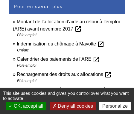
Pour en savoir plus
Montant de l'allocation d'aide au retour à l'emploi
open_in_new
(ARE) avant novembre 2017
Pôle emploi
open_in_new
Indemnisation du chômage à Mayotte
Unédic
open_in_new
Calendrier des paiements de l'ARE
Pôle emploi
open_in_new
Rechargement des droits aux allocations
Pôle emploi
Indemnisation du chômage - Questions-réponses
This site uses cookies and gives you control over what you want
open_in_new
Coronavirus (COVID-19)
to activate
Ministère chargé du travail
OK, accept all
Deny all cookies
Personalize
Signaler une erreur sur cette page