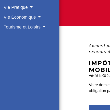
Vie Pratique
Vie Économique
Tourisme et Loisirs
Accueil p
revenus 
IMPÔT
MOBI
Vérifié le 08 J
Votre domici
obligation p