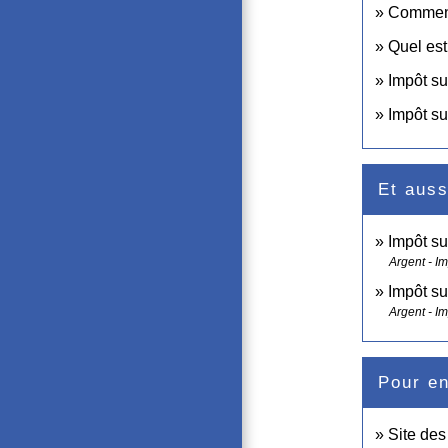
Comment 
Quel est
Impôt su
Impôt su
Et auss
Impôt su
Argent - I
Impôt su
Argent - I
Pour en
Site de