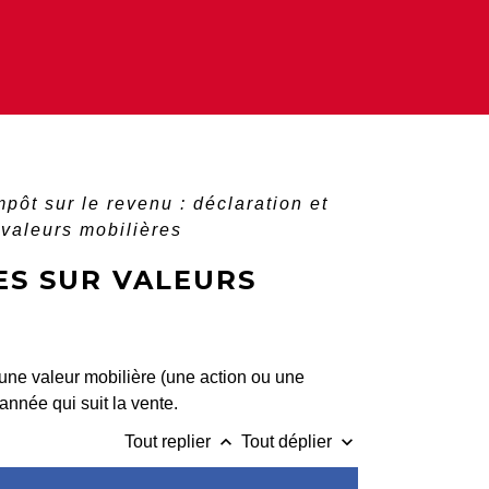
mpôt sur le revenu : déclaration et
 valeurs mobilières
ES SUR VALEURS
 une valeur mobilière (une action ou une
année qui suit la vente.
keyboard_arrow_up
keyboard_arrow_down
Tout replier
Tout déplier