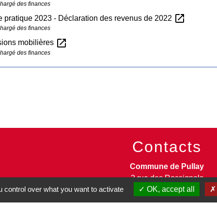
chargé des finances
open_in_new
 pratique 2023 - Déclaration des revenus de 2022
chargé des finances
open_in_new
sions mobilières
chargé des finances
Contacts
Commune de Pullay
2 rue des Rossignols
 control over what you want to activate
OK, accept all
27130 Pullay - FRANCE
+33 2 32 32 18 58