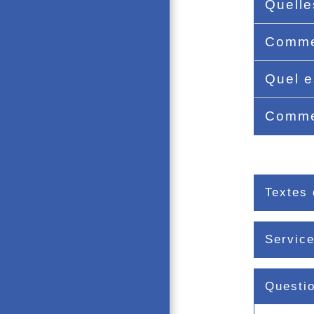
Quelle
Commen
Quel e
Commen
Textes 
Service
Questi