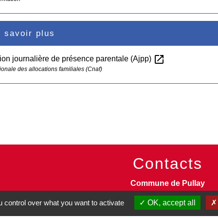
 savoir plus
open_in_new
tion journalière de présence parentale (Ajpp)
ionale des allocations familiales (Cnaf)
Contacts
Commune de Pullay
2 rue des Rossignols
 control over what you want to activate
OK, accept all
27130 Pullay - FRANCE