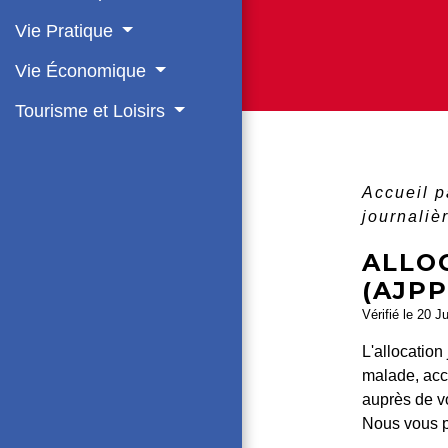
Vie Pratique
Vie Économique
Tourisme et Loisirs
Accueil p
journaliè
ALLO
(AJPP
Vérifié le 20 J
L'allocatio
malade, acc
auprès de vo
Nous vous p