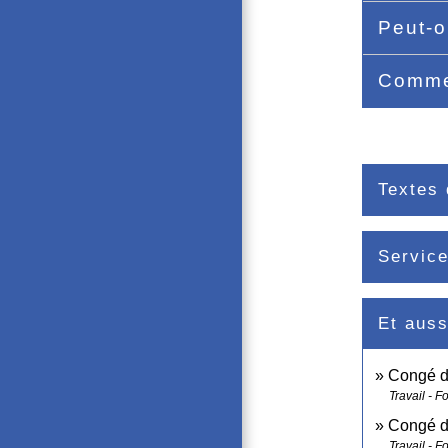
Peut-o
Commen
Textes 
Service
Et auss
Congé de
Travail - F
Congé de
Travail - F