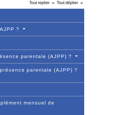
keyboard_arrow_up
keyboard_arrow_down
Tout replier
Tout déplier
 l'AJPP ?
présence parentale (AJPP) ?
e présence parentale (AJPP) ?
omplément mensuel de