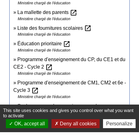
Ministère chargé de l'éducation
open_in_new
La mallette des parents
Ministère chargé de l'éducation
open_in_new
Liste des fournitures scolaires
Ministère chargé de l'éducation
open_in_new
Éducation prioritaire
Ministère chargé de l'éducation
Programme d'enseignement du CP, du CE1 et du
open_in_new
CE2 - Cycle 2
Ministère chargé de l'éducation
Programme d'enseignement de CM1, CM2 et 6e -
open_in_new
Cycle 3
Ministère chargé de l'éducation
Socle commun de connaissances, de
This site uses cookies and gives you control over what you want
open_in_new
compétences et de culture
to activate
Ministère chargé de l'éducation
OK, accept all
Deny all cookies
Personalize
open_in_new
Le livret scolaire unique du CP à la troisième
Ministère chargé de l'éducation