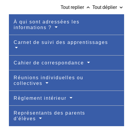
keyboard_arrow_up
keyboard_arrow_down
Tout replier
Tout déplier
À qui sont adressées les
informations ?
Carnet de suivi des apprentissages
Cahier de correspondance
Réunions individuelles ou
collectives
Règlement intérieur
Représentants des parents
d'élèves