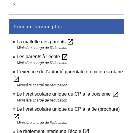
?
Pour en savoir plus
open_in_new
La mallette des parents
Ministère chargé de l'éducation
open_in_new
Les parents à l'école
Ministère chargé de l'éducation
L'exercice de l'autorité parentale en milieu scolaire
open_in_new
Ministère chargé de l'éducation
open_in_new
Le livret scolaire unique du CP à la troisième
Ministère chargé de l'éducation
Le livret scolaire unique du CP à la 3e (brochure)
open_in_new
Ministère chargé de l'éducation
open_in_new
Le règlement intérieur à l'école