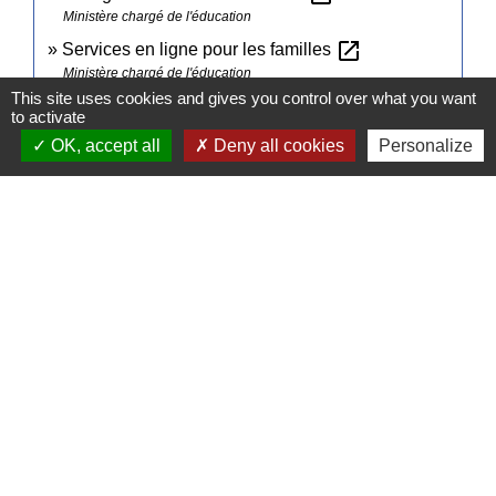
Ministère chargé de l'éducation
open_in_new
Services en ligne pour les familles
Ministère chargé de l'éducation
This site uses cookies and gives you control over what you want
to activate
Signaler une erreur sur cette page
OK, accept all
Deny all cookies
Personalize
Contacts
Commune de Pullay
2 rue des Rossignols
27130 Pullay - FRANCE
+33 2 32 32 18 58
Site internet :
www.pullay.fr