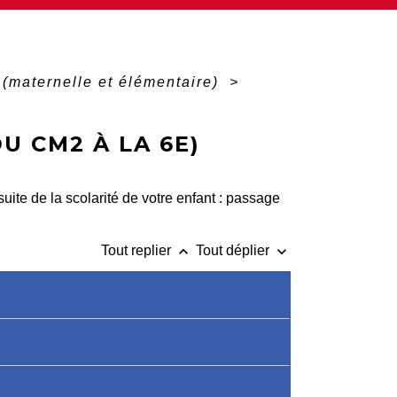
 (maternelle et élémentaire)
>
U CM2 À LA 6E)
uite de la scolarité de votre enfant : passage
keyboard_arrow_up
keyboard_arrow_down
Tout replier
Tout déplier