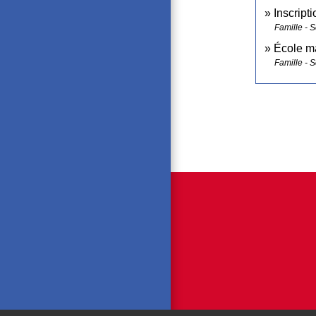
Inscript
Famille - S
École ma
Famille - S