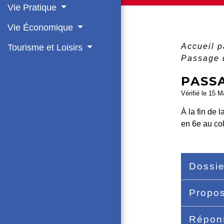
Vie Pratique
Vie Économique
Accueil p
Tourisme et Loisirs
Passage d
PASSA
Vérifié le 15 M
À la fin de 
en 6
e
au col
Dossie
Propos
Répons