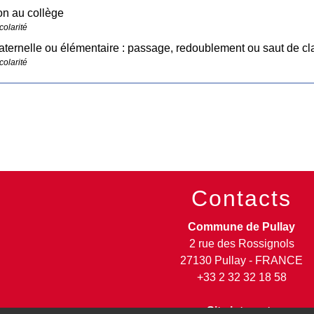
ion au collège
colarité
ternelle ou élémentaire : passage, redoublement ou saut de cl
colarité
Contacts
Commune de Pullay
2 rue des Rossignols
27130 Pullay - FRANCE
+33 2 32 32 18 58
Site internet :