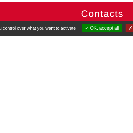
Contacts
Commune de Pullay
 control over what you want to activate
OK, accept all
2 rue des Rossignols
27130 Pullay - FRANCE
+33 2 32 32 18 58
Site internet :
www.pullay.fr
entions légales
-
Politique de confidentialité
-
Accessibilité
-
Site créé en partenariat avec Réseau d