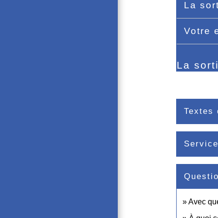
La sor
Votre 
La sort
Textes 
Service
Questi
Avec que