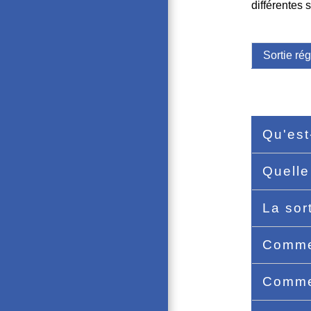
différentes 
Sortie rég
Qu'est
Quelle
La sor
Commen
Commen