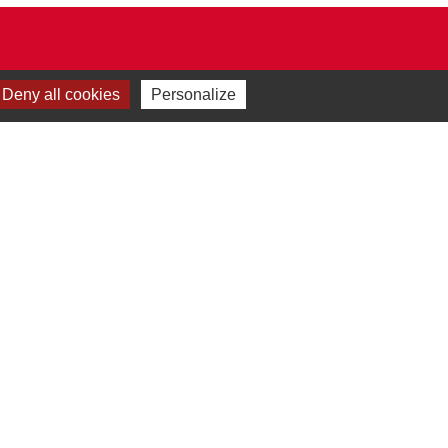
Deny all cookies
Personalize
Plan du site
-
Gestion des cookies
es Communes