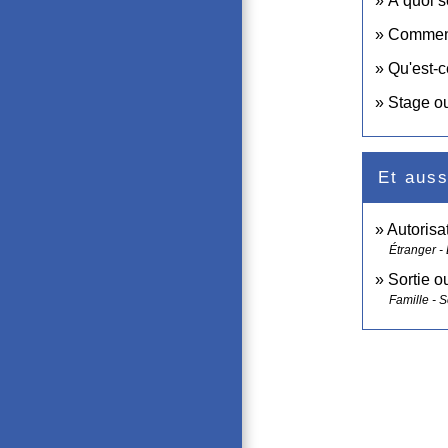
À quoi s
Comment
Qu'est-c
Stage ou
Et auss
Autorisat
Étranger -
Sortie o
Famille - S