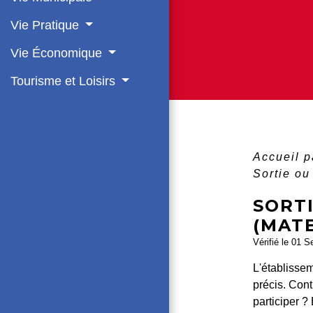
Vie Pratique
Vie Économique
Tourisme et Loisirs
Accueil p
Sortie ou
SORTI
(MAT
Vérifié le 01 S
L'établissem
précis. Cont
participer ?