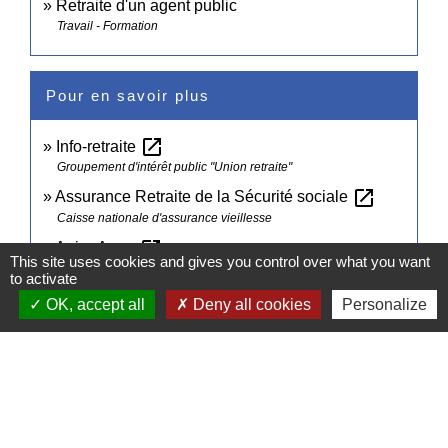
Retraite d'un agent public
Travail - Formation
Pour en savoir plus
open_in_new
Info-retraite
Groupement d'intérêt public "Union retraite"
open_in_new
Assurance Retraite de la Sécurité sociale
Caisse nationale d'assurance vieillesse
open_in_new
Agirc-Arrco
This site uses cookies and gives you control over what you want
Fédération Agirc-Arrco
to activate
OK, accept all
Deny all cookies
Personalize
Comment faire si...
Je prépare ma retraite