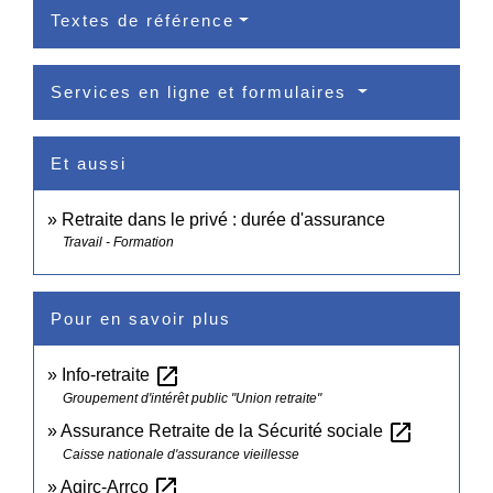
Textes de référence
Services en ligne et formulaires
Et aussi
Retraite dans le privé : durée d'assurance
Travail - Formation
Pour en savoir plus
open_in_new
Info-retraite
Groupement d'intérêt public "Union retraite"
open_in_new
Assurance Retraite de la Sécurité sociale
Caisse nationale d'assurance vieillesse
open_in_new
Agirc-Arrco