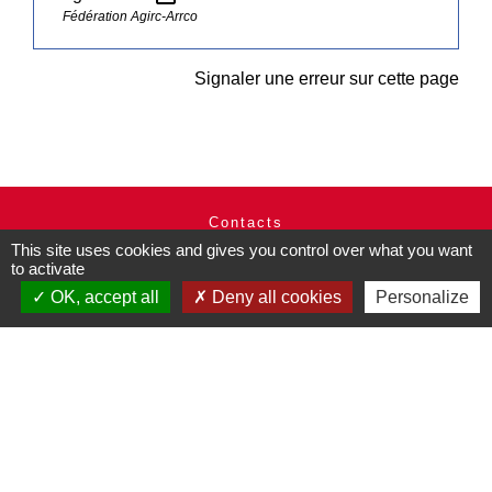
Fédération Agirc-Arrco
Signaler une erreur sur cette page
Contacts
This site uses cookies and gives you control over what you want
Commune de Pullay
to activate
2 rue des Rossignols
27130 Pullay - FRANCE
OK, accept all
Deny all cookies
Personalize
+33 2 32 32 18 58
Site internet :
www.pullay.fr