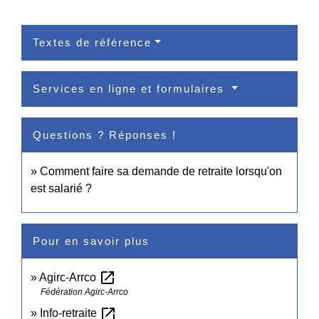
Textes de référence
Services en ligne et formulaires
Questions ? Réponses !
Comment faire sa demande de retraite lorsqu'on
est salarié ?
Pour en savoir plus
open_in_new
Agirc-Arrco
Fédération Agirc-Arrco
open_in_new
Info-retraite