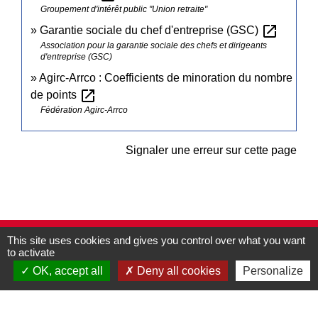
Groupement d'intérêt public "Union retraite"
open_in_new
Garantie sociale du chef d'entreprise (GSC)
Association pour la garantie sociale des chefs et dirigeants
d'entreprise (GSC)
Agirc-Arrco : Coefficients de minoration du nombre
open_in_new
de points
Fédération Agirc-Arrco
Signaler une erreur sur cette page
This site uses cookies and gives you control over what you want
Contacts
to activate
Commune de Pullay
OK, accept all
Deny all cookies
Personalize
2 rue des Rossignols
27130 Pullay - FRANCE
+33 2 32 32 18 58