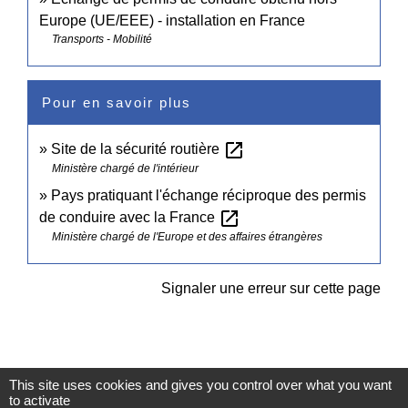
Europe (UE/EEE) - installation en France
Transports - Mobilité
Pour en savoir plus
open_in_new
Site de la sécurité routière
Ministère chargé de l'intérieur
Pays pratiquant l'échange réciproque des permis
open_in_new
de conduire avec la France
Ministère chargé de l'Europe et des affaires étrangères
Signaler une erreur sur cette page
This site uses cookies and gives you control over what you want
to activate
Contacts