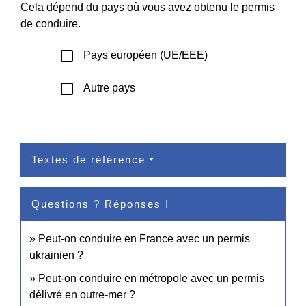
Cela dépend du pays où vous avez obtenu le permis
de conduire.
check_box_outline_blank
Pays européen (UE/EEE)
check_box_outline_blank
Autre pays
Textes de référence
Questions ? Réponses !
Peut-on conduire en France avec un permis
ukrainien ?
Peut-on conduire en métropole avec un permis
délivré en outre-mer ?