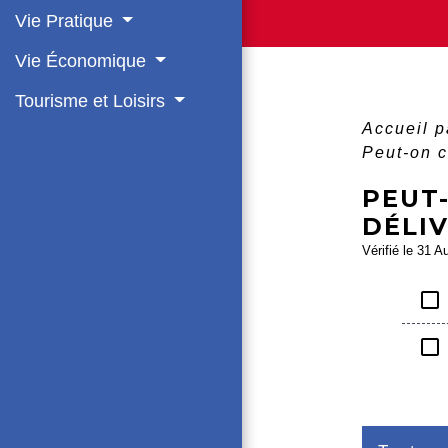
Vie Pratique
Vie Économique
Tourisme et Loisirs
Accueil p
Peut-on c
PEUT
DÉLI
Vérifié le 31 A
check_box_outline_blank
check_box_outline_blank