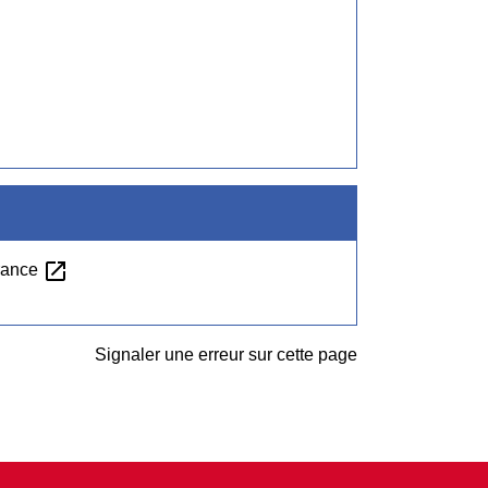
open_in_new
France
Signaler une erreur sur cette page