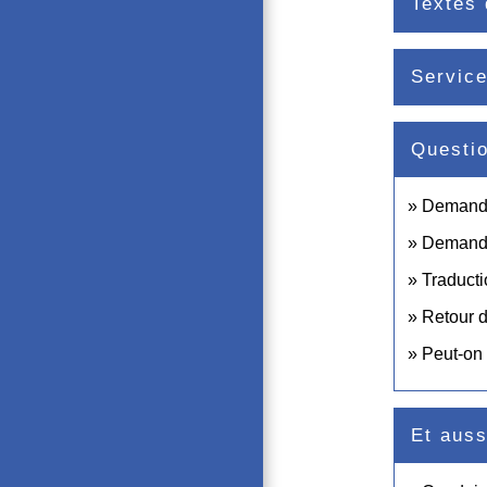
Textes 
Service
Questi
Demande 
Demande 
Traducti
Retour d
Peut-on 
Et auss