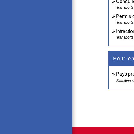
Conduir
Transports 
Permis 
Transports 
Infractio
Transports 
Pour en
Pays pra
Ministère 