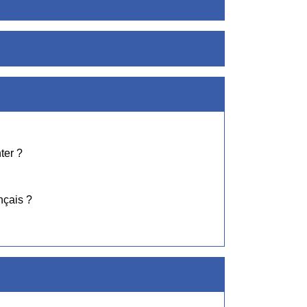
ter ?
nçais ?