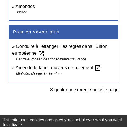
Amendes
Justice
Pour en savoir plus
Conduire à l'étranger : les règles dans l'Union
open_in_new
européenne
Centre européen des consommateurs France
open_in_new
Amende forfaire : moyens de paiement
Ministère chargé de l'intérieur
Signaler une erreur sur cette page
This site uses cookies and gives you control over what you want
to activate
Contacts