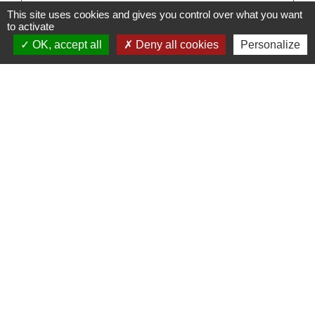
This site uses cookies and gives you control over what you want
Signaler une erreur sur cette page
to activate
OK, accept all
Deny all cookies
Personalize
Contacts
Commune de Pullay
2 rue des Rossignols
27130 Pullay - FRANCE
+33 2 32 32 18 58
Site internet :
www.pullay.fr
Mentions légales
-
Politique de confidentialité
-