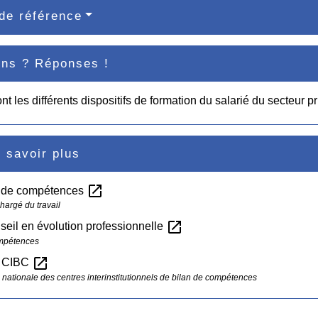
de référence
ons ? Réponses !
nt les différents dispositifs de formation du salarié du secteur pr
 savoir plus
open_in_new
n de compétences
hargé du travail
open_in_new
eil en évolution professionnelle
mpétences
open_in_new
s CIBC
 nationale des centres interinstitutionnels de bilan de compétences