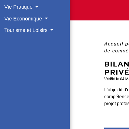
Vie Pratique
Vie Économique
Tourisme et Loisirs
Accueil p
de compét
BILA
PRIV
Vérifié le 04 M
L'objectif d
compétences
projet profe