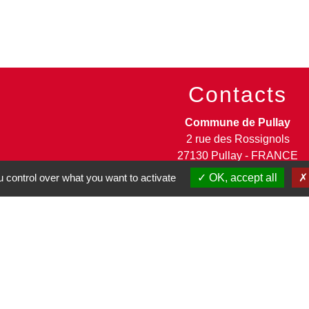
Contacts
Commune de Pullay
2 rue des Rossignols
27130 Pullay - FRANCE
+33 2 32 32 18 58
 control over what you want to activate
OK, accept all
Site internet :
www.pullay.fr
entions légales
-
Politique de confidentialité
-
Accessibilité
-