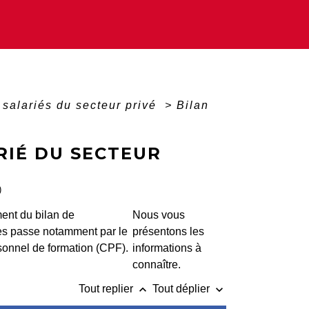
 salariés du secteur privé
>
Bilan
RIÉ DU SECTEUR
)
ent du bilan de
Nous vous
s passe notamment par le
présentons les
onnel de formation (CPF).
informations à
connaître.
keyboard_arrow_up
keyboard_arrow_down
Tout replier
Tout déplier