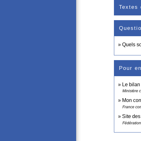
Textes 
Questi
Quels so
Pour en
Le bila
Ministère c
Mon cons
France co
Site de
Fédération