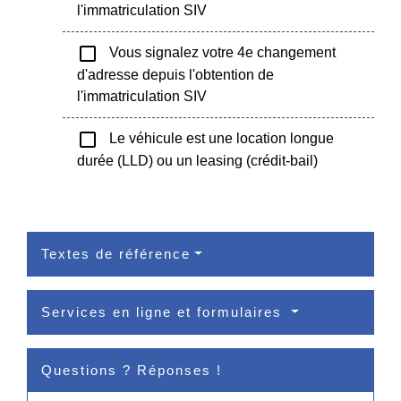
l'immatriculation SIV
check_box_outline_blank
Vous signalez votre 4e changement
d'adresse depuis l'obtention de
l'immatriculation SIV
check_box_outline_blank
Le véhicule est une location longue
durée (LLD) ou un leasing (crédit-bail)
Textes de référence
Services en ligne et formulaires
Questions ? Réponses !