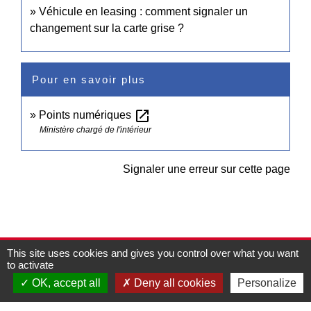
Véhicule en leasing : comment signaler un
changement sur la carte grise ?
Pour en savoir plus
open_in_new
Points numériques
Ministère chargé de l'intérieur
Signaler une erreur sur cette page
This site uses cookies and gives you control over what you want
Contacts
to activate
Commune de Pullay
OK, accept all
Deny all cookies
Personalize
2 rue des Rossignols
27130 Pullay - FRANCE