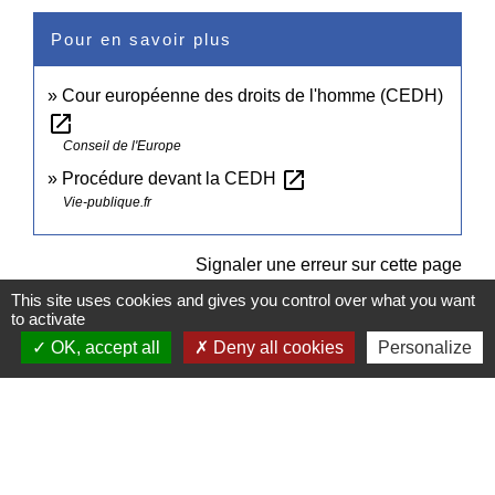
Pour en savoir plus
Cour européenne des droits de l'homme (CEDH)
open_in_new
Conseil de l'Europe
open_in_new
Procédure devant la CEDH
Vie-publique.fr
Signaler une erreur sur cette page
This site uses cookies and gives you control over what you want
to activate
OK, accept all
Deny all cookies
Personalize
Contacts
Commune de Pullay
2 rue des Rossignols
27130 Pullay - FRANCE